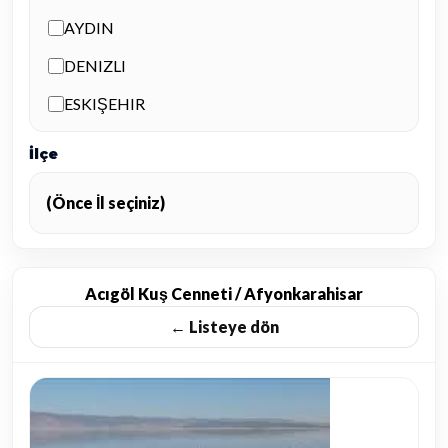
AYDIN
DENIZLI
ESKIŞEHIR
ISPARTA
İlçe
İSTANBUL
(Önce İl seçiniz)
İZMIR
KAYSERI
KONYA
Acıgöl Kuş Cenneti / Afyonkarahisar
← Listeye dön
MUĞLA
NEVŞEHIR
TRABZON