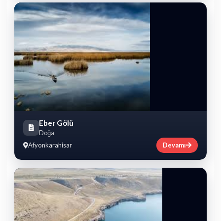
Eber Gölü
Doğa
Afyonkarahisar
Devamı