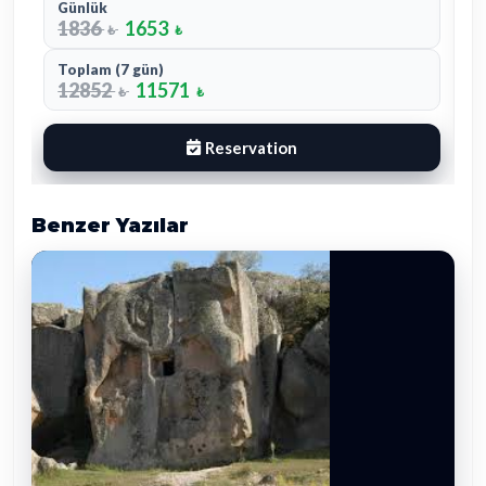
1728
1556
₺
₺
Toplam (7 gün)
12096
10892
₺
₺
Reservation
Benzer Yazılar