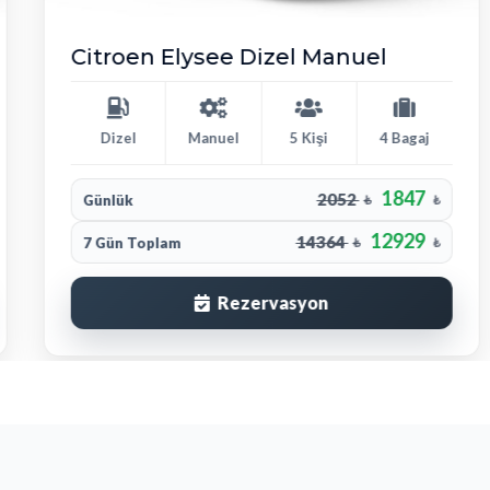
Citroen Elysee Dizel Manuel
Dizel
Manuel
5 Kişi
4 Bagaj
1847
2052
Günlük
₺
₺
12929
14364
7 Gün Toplam
₺
₺
Rezervasyon