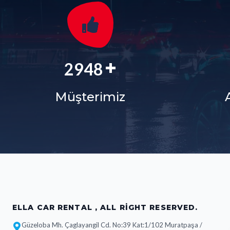
+
3829
Müşterimiz
ELLA CAR RENTAL , ALL RIGHT RESERVED.
Güzeloba Mh. Çaglayangil Cd. No:39 Kat:1/102 Muratpaşa /