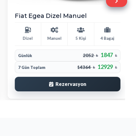
Fiat Egea Dizel Manuel
Dizel
Manuel
5 Kişi
4 Bagaj
1847
2052
Günlük
₺
₺
12929
14364
7 Gün Toplam
₺
₺
Rezervasyon