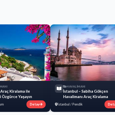
İMANI
HAVALİMANI
Araç Kiralama ile
İstanbul – Sabiha Gökçen
zi Özgürce Yaşayın
Havalimanı Araç Kiralama
rum
Detay
İstanbul / Pendik
Det