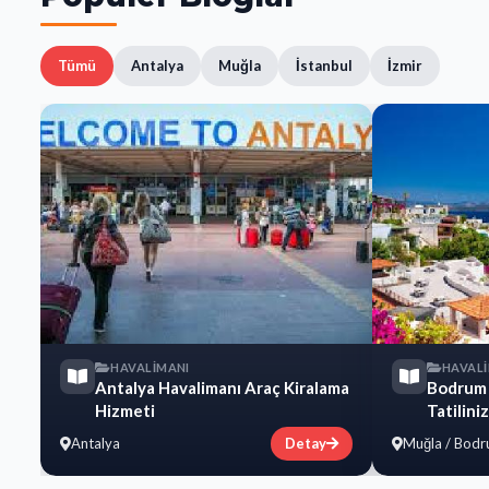
Tümü
Antalya
Muğla
İstanbul
İzmir
HAVALİMANI
HAVAL
Antalya Havalimanı Araç Kiralama
Bodrum 
Hizmeti
Tatilini
Antalya
Detay
Muğla / Bod