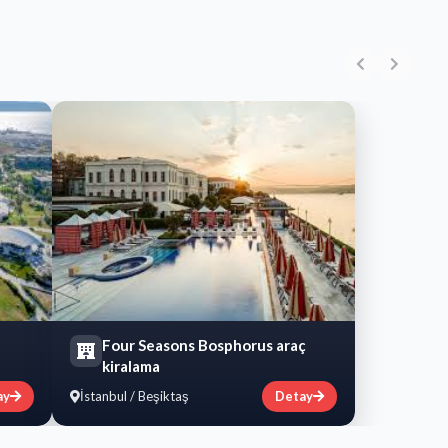
Four Seasons Bosphorus araç
kiralama
ay
İstanbul / Beşiktaş
Detay