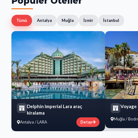
Popüler Oteller
Tümü
Antalya
Muğla
İzmir
İstanbul
Delphin Imperial Lara araç
​Voyage
kiralama
Muğla / Bod
Antalya / LARA
Detay