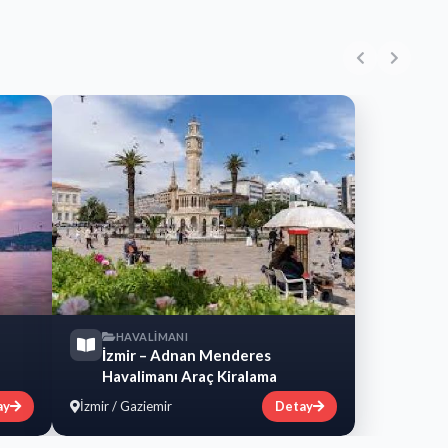
HAVALİMANI
İzmir – Adnan Menderes
Havalimanı Araç Kiralama
ay
İzmir / Gaziemir
Detay