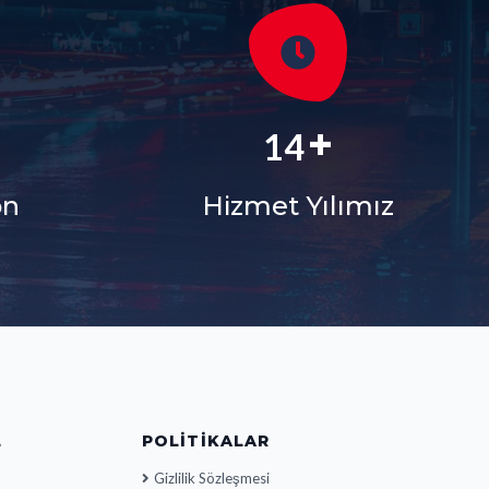
+
+
18
on
Hizmet Yılımız
L
POLITIKALAR
Gizlilik Sözleşmesi