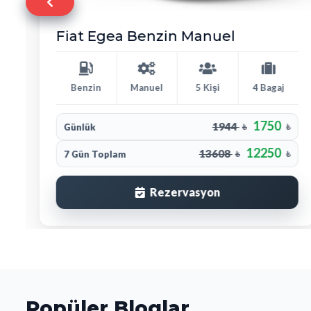
Fiat Egea Benzin Manuel
Benzin
Manuel
5 Kişi
4 Bagaj
1750
1944
Günlük
₺
₺
12250
13608
7 Gün Toplam
₺
₺
Rezervasyon
Popüler Bloglar