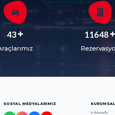
+
56
15127
Araçlarımız
Rezervasy
SOSYAL MEDYALARIMIZ
KURUMSA
Anasayfa