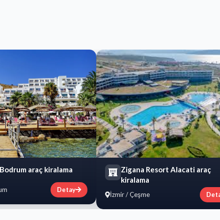
 Bodrum araç kiralama
Zigana Resort Alacati araç
kiralama
rum
Detay
İzmir / Çeşme
Det