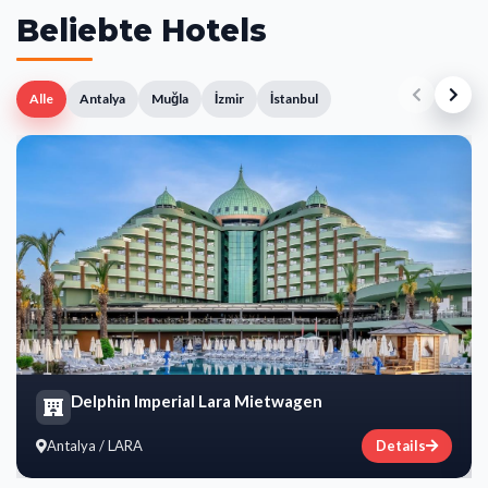
Beliebte Hotels
Alle
Antalya
Muğla
İzmir
İstanbul
Delphin Imperial Lara Mietwagen
Antalya / LARA
Details