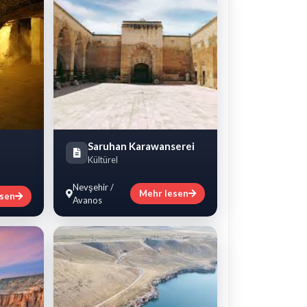
Saruhan Karawanserei
Kültürel
Nevşehir /
Mehr lesen
esen
Avanos