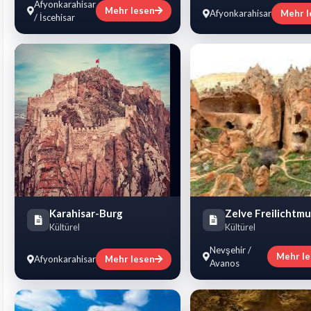
Afyonkarahisar
Mehr lesen
Afyonkarahisar
Mehr l
/ İscehisar
Karahisar-Burg
Zelve Freilichtm
Kültürel
Kültürel
Nevşehir /
Mehr l
Afyonkarahisar
Mehr lesen
Avanos