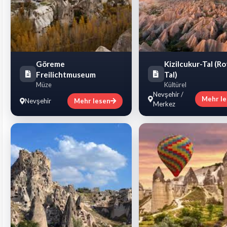
Göreme
Kizilcukur-Tal (Ro
Freilichtmuseum
Tal)
Müze
Kültürel
Nevşehir /
Mehr l
Nevşehir
Mehr lesen
Merkez