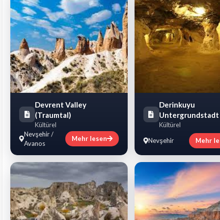
Devrent Valley
Derinkuyu
(Traumtal)
Untergrundstadt
Kültürel
Kültürel
Nevşehir /
Mehr lesen
Nevşehir
Mehr l
Avanos