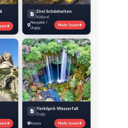
së
Drei Schönheiten
Kültürel
Nevşehir /
Mehr lesen
esen
Ürgüp
Yerköprü-Wasserfall
Doğa
esen
Konya
Mehr lesen