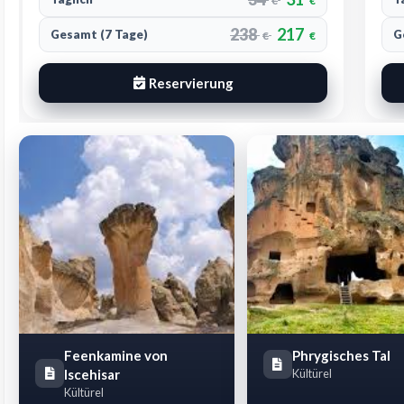
€
€
224
203
Gesamt (7 Tage)
G
€
€
Reservierung
Feenkamine von
Phrygisches Tal
Iscehisar
Kültürel
Kültürel