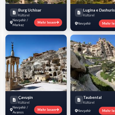
Burg Uchisar
Lugina e Dashuri
Kültürel
Kültürel
Nevşehir /
Mehr lesen
Nevşehir
Mehr l
Merkez
Çavuşin
Taubental
Kültürel
Kültürel
Nevşehir /
Mehr lesen
Nevşehir
Mehr l
Avanos