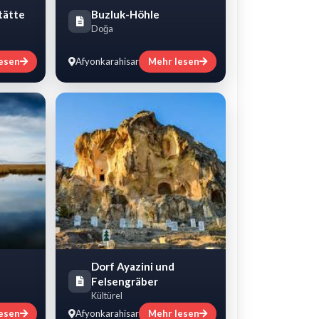
tätte
Buzluk-Höhle
Doğa
esen
Afyonkarahisar
Mehr lesen
Dorf Ayazini und
Felsengräber
Kültürel
esen
Afyonkarahisar
Mehr lesen