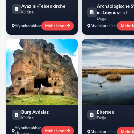
Ayazini-Felsenkirche
Archäologische S
Kültürel
im Göynüş-Tal
Doğa
Afyonkarahisar
Mehr lesen
Afyonkarahisar
Mehr l
Burg Avdalaz
Ebersee
Kültürel
Doğa
Afyonkarahisar
Mehr lesen
Afyonkarahisar
Mehr l
/ İhsaniye