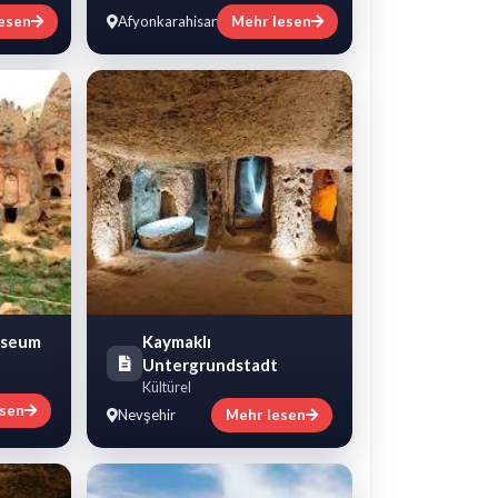
esen
Afyonkarahisar
Mehr lesen
useum
Kaymaklı
Untergrundstadt
Kültürel
esen
Nevşehir
Mehr lesen