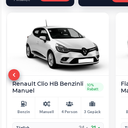
Fiat Egea Benzin
Ci
10%
Rabatt
Manuel
M
Benzin
Manuell
5 Person
4 Gepäck
32
29
Täglich
T