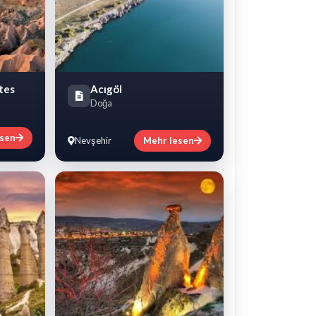
tes
Acıgöl
Doğa
esen
Nevşehir
Mehr lesen