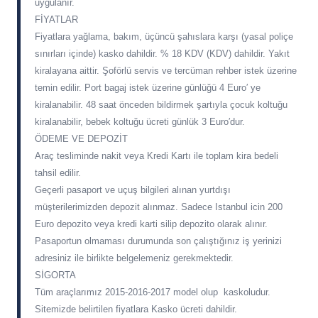
uygulanır.
FİYATLAR
Fiyatlara yağlama, bakım, üçüncü şahıslara karşı (yasal poliçe
sınırları içinde) kasko dahildir. % 18 KDV (KDV) dahildir. Yakıt
kiralayana aittir. Şoförlü servis ve tercüman rehber istek üzerine
temin edilir. Port bagaj istek üzerine günlüğü 4 Euro′ ye
kiralanabilir. 48 saat önceden bildirmek şartıyla çocuk koltuğu
kiralanabilir, bebek koltuğu ücreti günlük 3 Euro′dur.
ÖDEME VE DEPOZİT
Araç tesliminde nakit veya Kredi Kartı ile toplam kira bedeli
tahsil edilir.
Geçerli pasaport ve uçuş bilgileri alınan yurtdışı
müşterilerimizden depozit alınmaz. Sadece Istanbul icin 200
Euro depozito veya kredi karti silip depozito olarak alınır.
Pasaportun olmaması durumunda son çalıştığınız iş yerinizi
adresiniz ile birlikte belgelemeniz gerekmektedir.
SİGORTA
Tüm araçlarımız 2015-2016-2017 model olup kaskoludur.
Sitemizde belirtilen fiyatlara Kasko ücreti dahildir.