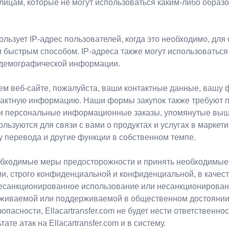
 лицам, которые не могут использоваться каким-либо образ
пользует IP-адрес пользователей, когда это необходимо, дл
 быстрым способом. IP-адреса также могут использоваться
 демографической информации.
м веб-сайте, пожалуйста, ваши контактные данные, вашу 
нтактную информацию. Наши формы закупок также требуют
и персональные информационные заказы, упомянутые выше.
зуются для связи с вами о продуктах и ​​услугах в маркети
у перевода и другие функции в собственном темпе.
 необходимые меры предосторожности и принять необходим
, строго конфиденциальной и конфиденциальной, в качест
есанкционированное использование или несанкционирован
ваемой или поддерживаемой в общественном достоянии , Х
сности, Ellacartransfer.com не будет нести ответственно
е атак на Ellacartransfer.com и в систему.