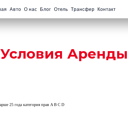
ная
Авто
О нас
Блог
Отель
Трансфер
Контакт
Условия Аренды
арше 25 года категория прав A B C D