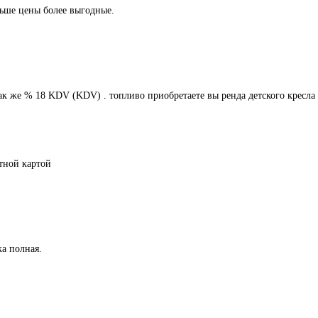
ьше цены более выгодные.
к же % 18 KDV (KDV) . топливо приобретаете вы ренда детского кресла д
тной картой
а полная.