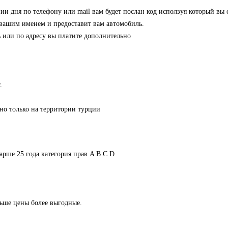
нии дня по телефону или mail вам будет послан код исползуя который вы
с вашим именем и предоставит вам автомобиль.
ль или по адресу вы платите дополнительно
.
но только на территории турции
арше 25 года категория прав A B C D
ьше цены более выгодные.