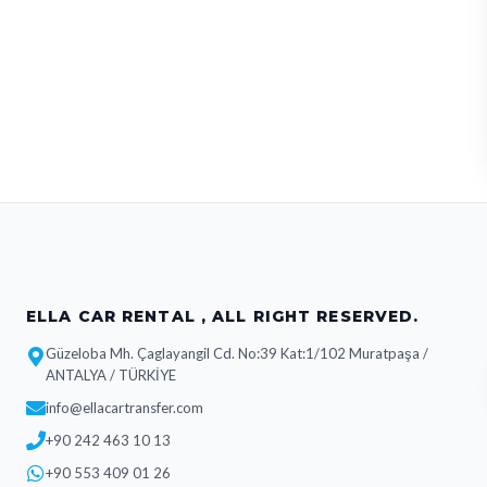
ELLA CAR RENTAL , ALL RIGHT RESERVED.
Güzeloba Mh. Çaglayangil Cd. No:39 Kat:1/102 Muratpaşa /
ANTALYA / TÜRKİYE
info@ellacartransfer.com
+90 242 463 10 13
+90 553 409 01 26