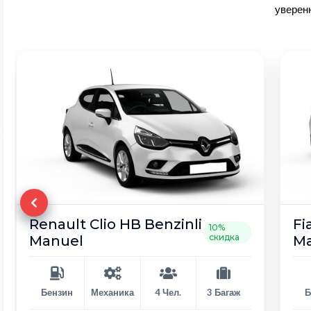
уверенн
Renault Clio HB Benzinli
Fi
10%
скидка
Manuel
M
Бензин
Механика
4 Чел.
3 Багаж
Б