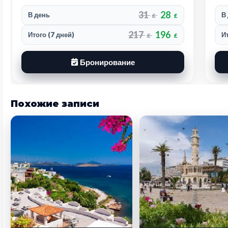
31
28
В день
В
£
£
217
196
Итого (7 дней)
И
£
£
Бронирование
Похожие записи