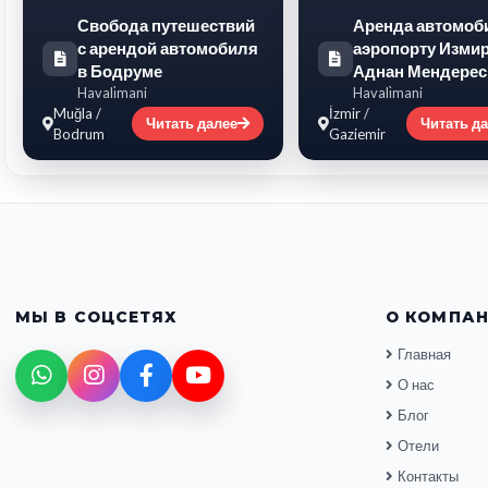
Свобода путешествий
Аренда автомоб
с арендой автомобиля
аэропорту Изми
в Бодруме
Аднан Мендерес
Havali̇mani
Havali̇mani
Muğla /
İzmir /
Читать далее
Читать д
Bodrum
Gaziemir
МЫ В СОЦСЕТЯХ
О КОМПА
Главная
О нас
Блог
Отели
Контакты