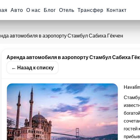
ная
Авто
О нас
Блог
Отель
Трансфер
Контакт
нда автомобиля в аэропорту Стамбул Сабиха Гёкчен
Аренда автомобиля в аэропорту Стамбул Сабиха Гёкчен
← Назад к списку
Havali̇
Стамбу
извест
богато
сочета
гостей 
прибыв