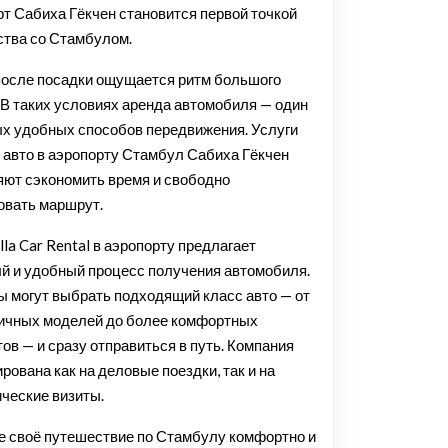
рт Сабиха Гёкчен становится первой точкой
ства со Стамбулом.
после посадки ощущается ритм большого
 В таких условиях аренда автомобиля — один
ых удобных способов передвижения. Услуги
 авто в аэропорту Стамбул Сабиха Гёкчен
яют сэкономить время и свободно
овать маршрут.
la Car Rental в аэропорту предлагает
й и удобный процесс получения автомобиля.
ы могут выбрать подходящий класс авто — от
ичных моделей до более комфортных
ов — и сразу отправиться в путь. Компания
рована как на деловые поездки, так и на
ические визиты.
е своё путешествие по Стамбулу комфортно и