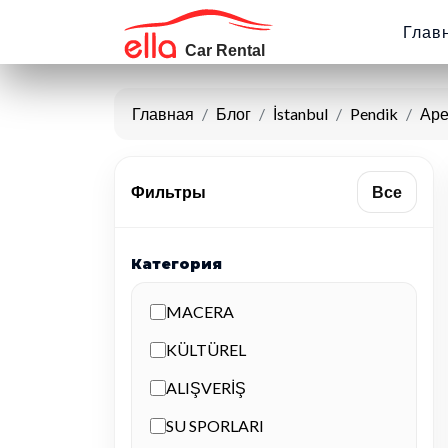
Глав
Главная
Блог
İstanbul
Pendik
Аре
Фильтры
Все
Категория
MACERA
KÜLTÜREL
ALIŞVERİŞ
SU SPORLARI