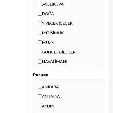
SAGLIK SPA
DOĞA
YİYECEK İÇEÇEK
MEVSİMLİK
MÜZE
GÜNCEL BİLGİLER
HAVALİMANI
Регион
ANKARA
ANTALYA
AYDIN