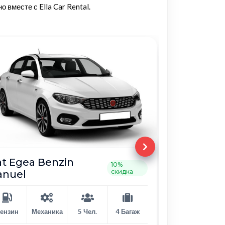
о вместе с Ella Car Rental.
at Egea Benzin
Citroen E
10%
скидка
anuel
Manuel
ензин
Механика
5 Чел.
4 Багаж
Дизель