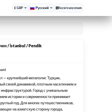
£ GBP
Русский
Rezervasyonum
 / İstanbul / Pendik
mani
л — крупнейший мегаполис Турции,
ный своей динамикой, плотным населением и
й инфраструктурой. Город с уникальным
нием истории и современности принимает
круглый год. Для многих путешественников,
ающих на азиатскую сторону города,