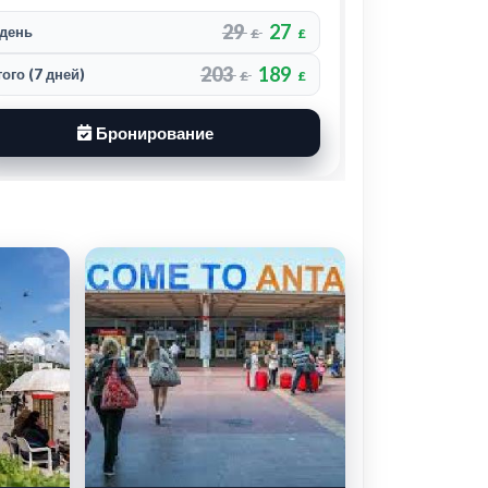
29
27
 день
В день
£
£
203
189
того (7 дней)
Итого (7 дне
£
£
Бронирование