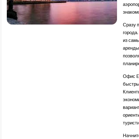
аэропо
знаком
Сразу 
города.
из сам
аренды
позвол
планир
Офис El
быстры
Клиент
эконом
вариант
ориенти
турист
Начнит